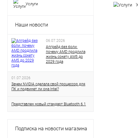
Услуги
Наши новости
06.07.2026
Апгрейд без боли:
почему AMD продлила
жизнь сокету AM5 до
2029 года
01.07.2026
Зачем NVIDIA сделала свой процессор для
ПК и подвинет ли она Intel?
Представлен новый стандарт Bluetooth 6.1
Подписка на новости магазина