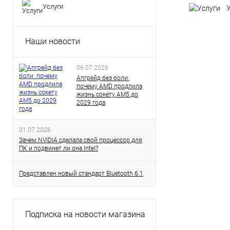
Услуги
Наши новости
06.07.2026
Апгрейд без боли:
почему AMD продлила
жизнь сокету AM5 до
2029 года
01.07.2026
Зачем NVIDIA сделала свой процессор для
ПК и подвинет ли она Intel?
Представлен новый стандарт Bluetooth 6.1
Подписка на новости магазина