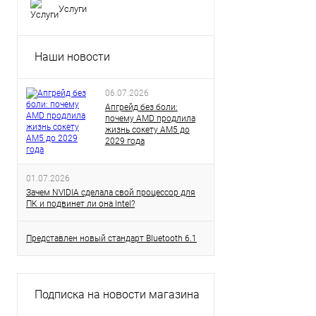
Услуги
Наши новости
06.07.2026
Апгрейд без боли:
почему AMD продлила
жизнь сокету AM5 до
2029 года
01.07.2026
Зачем NVIDIA сделала свой процессор для
ПК и подвинет ли она Intel?
Представлен новый стандарт Bluetooth 6.1
Подписка на новости магазина