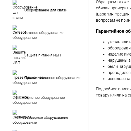
Обращаем также ва
обязан проверить
Оборудование для связи
(царапин, трещин,
вопросам не прин
Гарантийное об
Сетевое оборудование
утерян или 
оборудован
изделие им
Защита питания ИБП
нарушены з
были наруш
проводился
Презентационное оборудование
использова
Подробное описан
товару и/или на 
Офисное оборудование
Серверное оборудование