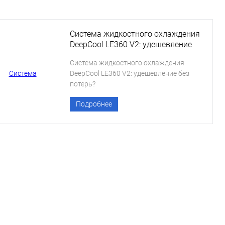
Система жидкостного охлаждения
DeepCool LE360 V2: удешевление
без потерь?
Система жидкостного охлаждения
DeepCool LE360 V2: удешевление без
потерь?
Подробнее