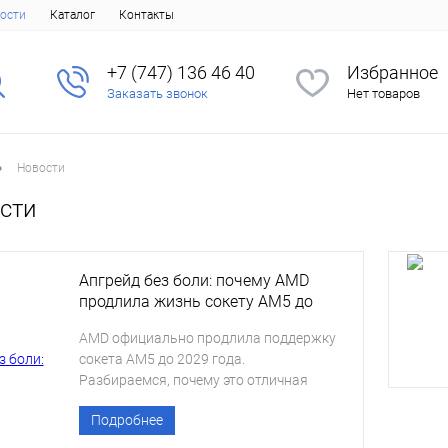
ости
Каталог
Контакты
+7 (747) 136 46 40
Избранное
Заказать звонок
Нет товаров
•
Новости
сти
Апгрейд без боли: почему AMD
продлила жизнь сокету AM5 до
2029 года
AMD официально продлила поддержку
сокета AM5 до 2029 года.
Разбираемся, почему это отличная
новость для владельцев ПК,
Подробнее
как это поможет сэкономить на
апгрейде и чем такой подход отличается