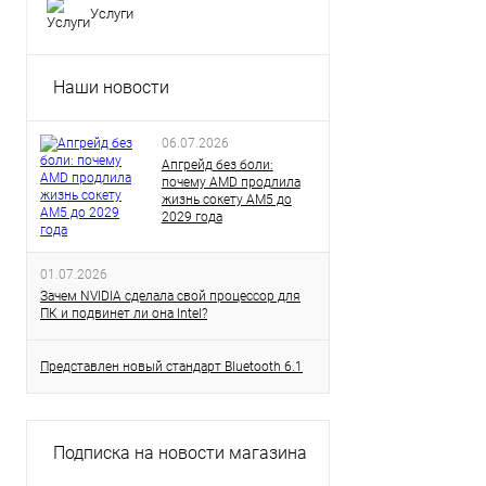
Услуги
Наши новости
06.07.2026
Апгрейд без боли:
почему AMD продлила
жизнь сокету AM5 до
2029 года
01.07.2026
Зачем NVIDIA сделала свой процессор для
ПК и подвинет ли она Intel?
Представлен новый стандарт Bluetooth 6.1
Подписка на новости магазина